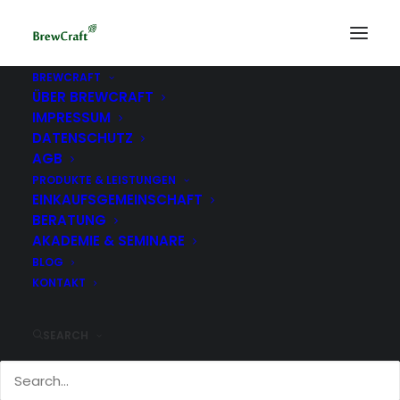
BREWCRAFT
ÜBER BREWCRAFT
Hefe1
IMPRESSUM
Home
Hefeseminar | 3h
Hefe1
DATENSCHUTZ
AGB
PRODUKTE & LEISTUNGEN
EINKAUFSGEMEINSCHAFT
BERATUNG
AKADEMIE & SEMINARE
BLOG
KONTAKT
SEARCH