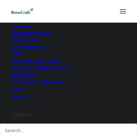
BREWCRAFT
ÜBER BREWCRAFT
road trip easy triple
IMPRESSUM
Home
DATENSCHUTZ
Onlineverkostung holländischer Biere mit dem Biersommelier
AGB
road trip easy triple
PRODUKTE & LEISTUNGEN
EINKAUFSGEMEINSCHAFT
BERATUNG
AKADEMIE & SEMINARE
BLOG
KONTAKT
SEARCH